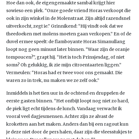
Hoe dan ook, de eigengemaakte sambal krijgt hier
sowieso een plek. “Onze goede vriend Horas verkoopt die
ook in zijn winkel in de Molenstraat. Zijn altijd razendsnel
uitverkocht, zegt ie.” Grinnikend: “Hij vindt ook dat we
theedoeken met molens moeten gaan verkopen.” En of de
duvel ermee speelt: de flamboyante Horas Simanullang
loopt nog geen minuut later binnen. “Waar zijn de oranje
tompoucen?”, grapt hij. “Het is toch Prinsjesdag, of niet
soms? Oh gelukkig, ik zie mijn citroentaarten liggen.”
Vermeulen: “Horas had er twee voor ons gemaakt. Die
waren zo in trek, nu maken we ze zelf ook.”
Inmiddels is het tien uur in de ochtend en druppelen de
eerste gasten binnen. “Het ontbijt loopt nog niet zo hard,
de piek ligt echt tijdens de lunch. Vandaag verwacht ik
vooral veel dagjesmensen. Achter zijn ze alvast de
kroketten aan het maken. Anders dan bij een ragout kun
je deze niet door de pers halen, daar zijn die vleesstukjes te