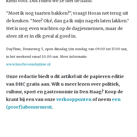
klein voor. Dus rollen we ze met de hand.”
“Moet ik nog taarten bakken?”, vraagt Horas net terug uit
de keuken. “Nee? Oké, dan ga ik mijn nagels laten lakken.”
Het is nog even wachten op de dagjesmensen, maar de
sfeer zit er in elk geval al goed in.
DayTime, Denneweg 5, open dinsdag t/m zondag van 09.00 tot 17.00 uur,
in het weekend vanaf 10.00 uur. Meer informatie:
www.lunchroomdaytime.nl
Onze redactie biedt u dit artikel uit de papieren editie
van DHC gratis aan. Wilt u meer lezen over politiek,
cultuur, sport en gastronomie in Den Haag? Koop de
krant bij een van onze
verkooppunten
of neem
een
(proef)abonnement
.