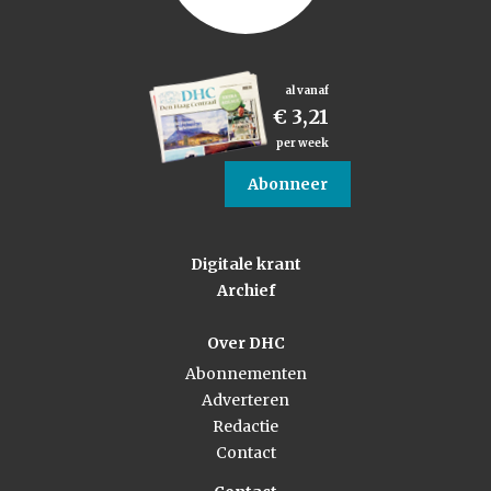
al vanaf
€ 3,21
per week
Abonneer
Digitale krant
Archief
Over DHC
Abonnementen
Adverteren
Redactie
Contact