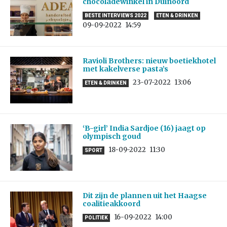
chocoladewinkel in Duinoord
BESTE INTERVIEWS 2022
ETEN & DRINKEN
09-09-2022
14:59
Ravioli Brothers: nieuw boetiekhotel
met kakelverse pasta’s
23-07-2022
13:06
ETEN & DRINKEN
‘B-girl’ India Sardjoe (16) jaagt op
olympisch goud
18-09-2022
11:30
SPORT
Dit zijn de plannen uit het Haagse
coalitieakkoord
16-09-2022
14:00
POLITIEK