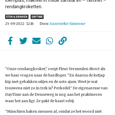
loempia’s, makreel in milde sambal en – favoriet –
rendangkroketten.
ETEN & DRINKEN
DAYTIME
Door
Annerieke Simeone
25-09-2022
12:16
“Onze rendangkroket,” roept Fleur Vermeulen direct als
we haar vragen naar de hardloper. “En daarna de ketjap
kip met gebakken uitjes en de soto ajam. Weet je wat
trouwens niet zo in trek is? Perkedel.” De eigenaresse van
DayTime aan de Denneweg is nog aan het praktiseren
waar het aan ligt. Ze pakt de kaart erbij.
“Misschien haken mensen af, omdat ze het woord niet