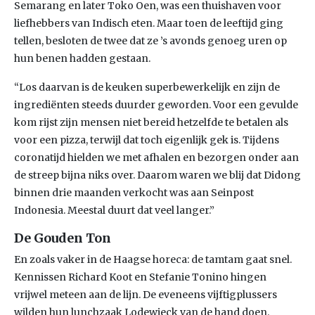
Semarang en later Toko Oen, was een thuishaven voor
liefhebbers van Indisch eten. Maar toen de leeftijd ging
tellen, besloten de twee dat ze ’s avonds genoeg uren op
hun benen hadden gestaan.
“Los daarvan is de keuken superbewerkelijk en zijn de
ingrediënten steeds duurder geworden. Voor een gevulde
kom rijst zijn mensen niet bereid hetzelfde te betalen als
voor een pizza, terwijl dat toch eigenlijk gek is. Tijdens
coronatijd hielden we met afhalen en bezorgen onder aan
de streep bijna niks over. Daarom waren we blij dat Didong
binnen drie maanden verkocht was aan Seinpost
Indonesia. Meestal duurt dat veel langer.”
De Gouden Ton
En zoals vaker in de Haagse horeca: de tamtam gaat snel.
Kennissen Richard Koot en Stefanie Tonino hingen
vrijwel meteen aan de lijn. De eveneens vijftigplussers
wilden hun lunchzaak Lodewieck van de hand doen.