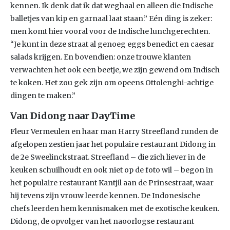
kennen. Ik denk dat ik dat weghaal en alleen die Indische
balletjes van kip en garnaal laat staan.” Eén ding is zeker:
men komt hier vooral voor de Indische lunchgerechten.
“Je kunt in deze straat al genoeg eggs benedict en caesar
salads krijgen. En bovendien: onze trouwe klanten
verwachten het ook een beetje, we zijn gewend om Indisch
te koken. Het zou gek zijn om opeens Ottolenghi-achtige
dingen te maken.”
Van Didong naar DayTime
Fleur Vermeulen en haar man Harry Streefland runden de
afgelopen zestien jaar het populaire restaurant Didong in
de 2e Sweelinckstraat. Streefland – die zich liever in de
keuken schuilhoudt en ook niet op de foto wil – begon in
het populaire restaurant Kantjil aan de Prinsestraat, waar
hij tevens zijn vrouw leerde kennen. De Indonesische
chefs leerden hem kennismaken met de exotische keuken.
Didong, de opvolger van het naoorlogse restaurant