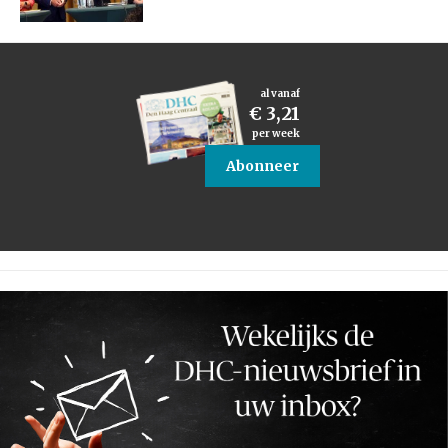
al vanaf
€ 3,21
per week
Abonneer