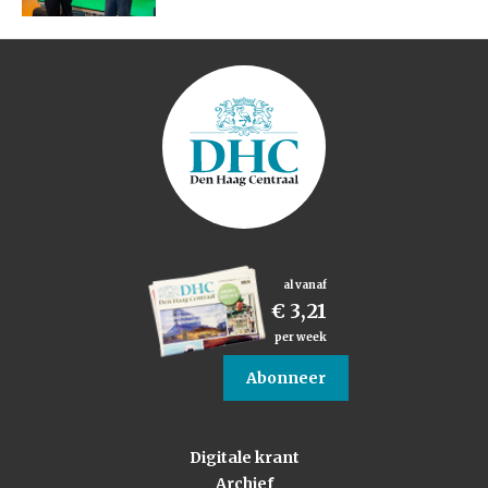
al vanaf
€ 3,21
per week
Abonneer
Digitale krant
Archief