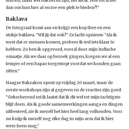
starten, maar wel baknerds zijn, net als ik. Hoe tof is het
dan om hun hier af en toe een plek te bieden?!”
Baklava
De fotograaf komt aan en krijgt een kop thee en een
stukje baklava. “Wil jij dat ook?” Ze lacht opnieuw. “Als ik
weet dat er mensen komen, probeer ik wel iets klaar te
hebben. Zo ben ik opgevoed, vooral door mijn Indische
omaatje. Als we daar op bezoek gingen, kregen we al een
lemper of een bapao toegestopt voordat we konden gaan
zitten.”
Haagse Bakzaken opent op vrijdag 20 maart, maar de
eerste workshops zijn al gegeven en de reacties zijn goed.
“Gekscherend zei ik laatst dat ik dit wel tot mijn tachtigste
blijf doen. Als ik goede samenwerkingen aanga en dingen
uitbesteed, zie ik mezelf het hier heel lang volhouden. Voor
nu knijp ik mezelf nog elke dag in mijn arm dat ik hier
weer heen mag.”