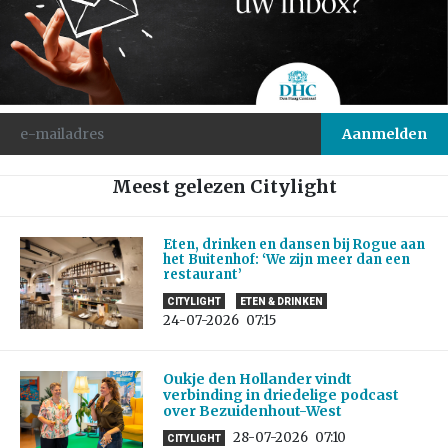
Meest gelezen Citylight
Eten, drinken en dansen bij Rogue aan
het Buitenhof: ‘We zijn meer dan een
restaurant’
CITYLIGHT
ETEN & DRINKEN
24-07-2026
07:15
Oukje den Hollander vindt
verbinding in driedelige podcast
over Bezuidenhout-West
28-07-2026
07:10
CITYLIGHT