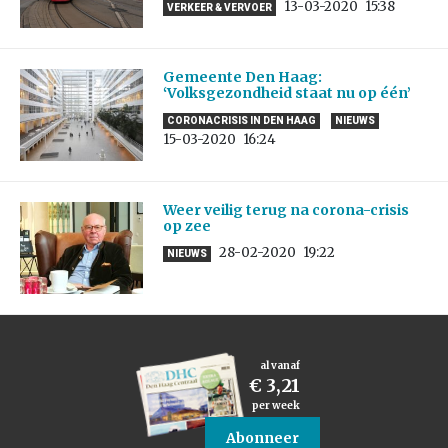
13-03-2020
15:38
VERKEER & VERVOER
Gemeente Den Haag:
‘Volksgezondheid staat nu op één’
CORONACRISIS IN DEN HAAG
NIEUWS
15-03-2020
16:24
Weer veilig terug na corona-crisis
op zee
28-02-2020
19:22
NIEUWS
al vanaf
€ 3,21
per week
Abonneer