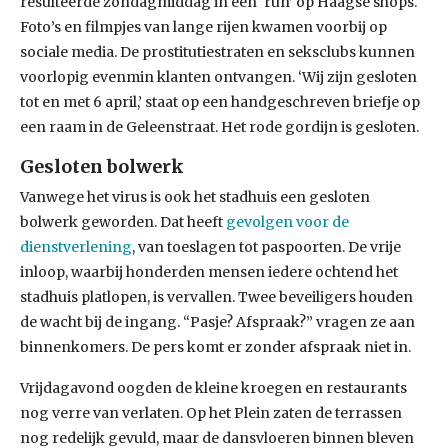
resulteerde zondagmiddag in een ‘run’ op Haagse shops.
Foto’s en filmpjes van lange rijen kwamen voorbij op
sociale media. De prostitutiestraten en seksclubs kunnen
voorlopig evenmin klanten ontvangen. ‘Wij zijn gesloten
tot en met 6 april,’ staat op een handgeschreven briefje op
een raam in de Geleenstraat. Het rode gordijn is gesloten.
Gesloten bolwerk
Vanwege het virus is ook het stadhuis een gesloten
bolwerk geworden. Dat heeft
gevolgen voor de
dienstverlening
, van toeslagen tot paspoorten. De vrije
inloop, waarbij honderden mensen iedere ochtend het
stadhuis platlopen, is vervallen. Twee beveiligers houden
de wacht bij de ingang. “Pasje? Afspraak?” vragen ze aan
binnenkomers. De pers komt er zonder afspraak niet in.
Vrijdagavond oogden de kleine kroegen en restaurants
nog verre van verlaten. Op het Plein zaten de terrassen
nog redelijk gevuld, maar de dansvloeren binnen bleven