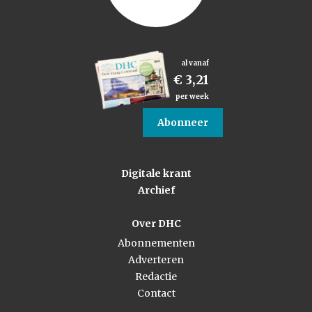
al vanaf
€ 3,21
per week
Abonneer
Digitale krant
Archief
Over DHC
Abonnementen
Adverteren
Redactie
Contact