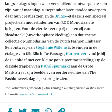
langs etalages lopen waar verschillende ontwerpen te zien
zijn. Vanaf maandag 30 september laten modeontwerpers
daar hun creaties zien. In de
Uniqlo
-etalage is een speciaal
project van modestudenten van ROC Mondriaan te
bekijken. Voor de vierde keer op rij maken zij van
‘deadstock’ (onverkoopbare kleding) een duurzame
collectie op uitnodiging van de Dutch Fashion Embassy
Een ontwerp van
Stephanie Willems
is te vinden in de
etalage van KiloKilo in De Passage,
Haruco-vert
vind je bij
de Bijenkorf met een kleine pop-uptentoonstelling. Op de
digitale trappen van
Pathé Spuimarkt
aan de Grote
Marktstraat zijn beelden van eerdere edities van The
Fashionweek dagelijks terug te zien.
The Fashionweek, woensdag 2 t/m zondag 6 oktober, diverse locaties. Meer
informatie:
www.thefashionweek.nl