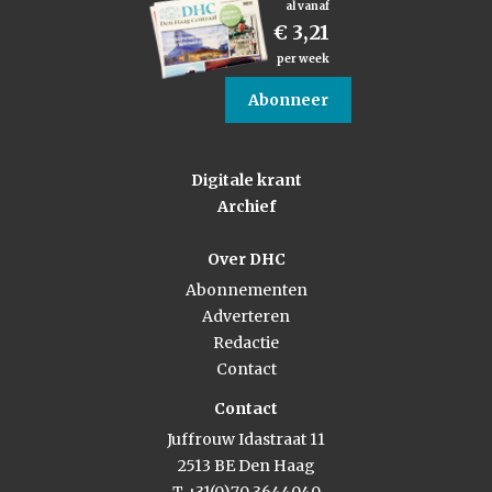
al vanaf
€ 3,21
per week
Abonneer
Digitale krant
Archief
Over DHC
Abonnementen
Adverteren
Redactie
Contact
Contact
Juffrouw Idastraat 11
2513 BE Den Haag
T +31(0)70 3644040