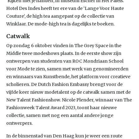
‘Kijken met je handen’, in museum Escher in Het Paleis.
Hotel Des Indes heeft ter ere van de ‘Lange Voor Haute
Couture’, de high tea aangepast op de collectie van
Winklaar. De mode-high tea is dagelijks te boeken.
Catwalk
Op zondag 6 oktober vinden in The Grey Space in the
Middle twee modeshows plaats. In de eerste show zijn
ontwerpen van studenten van ROC Mondriaan School
voor Mode te zien, samen met werk van genomineerden
en winnaars van Kunstbende, het platform voor creatieve
scholieren. De Dutch Fashion Embassy brengt voor de
vijfde keer nieuw modetalent op de catwalk samen met de
New Talent Fashionshow. Nicole Plender, winnaar van The
Fashionweek Talent Award 2023, toont haar nieuwe
collectie, samen met nog een aantal andere jonge
ontwerpers.
In de binnenstad van Den Haag kun je weer een route