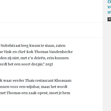
O
v
o
C
 Nobelstraat leeg kwam te staan, zaten
nne Vink en chef-kok Thomas Vandenhecke
en zij niet, met z’n drieën, erin kunnen
dt het een soort dorpje,” zegt
ek waar eerder Thais restaurant Khoasaan
annen voor een wijnbar, maar het wordt
je met Thomas een zaak opent, moet je hem