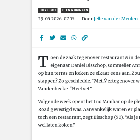
CITYLIGHT
ETEN & DRINKEN
Door
Jelle van der Meulen
29-05-2026
07:05
T
oen de zaak tegenover restaurant
Ñ
in de
eigenaar Daniel Bisschop, sommelier A
op hun terras en keken ze elkaar eens aan. Zoud
stappen? Zo geschiedde. “Met
Ñ
ertegenover wor
Vandenhecke. “Heel vet.”
Volgende week opent het trio Minibar op de pl
Road gevestigd was. Aanvankelijk waren er pl
toch een restaurant, zegt Bisschop (50). “Als 
wel laten koken.”