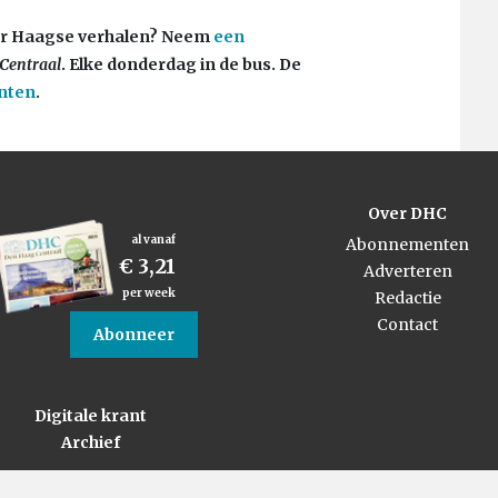
Meer Haagse verhalen? Neem
een
Centraal
. Elke donderdag in de bus. De
nten
.
Over DHC
al vanaf
Abonnementen
€ 3,21
Adverteren
per week
Redactie
Contact
Abonneer
Digitale krant
Archief