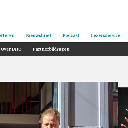
erteren
Nieuwsbrief
Podcast
Lezersservice
Over DHC
Partnerbijdragen