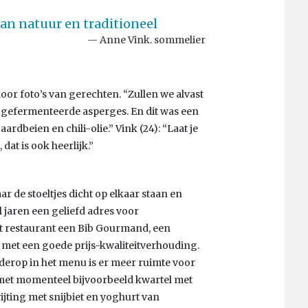
an natuur en traditioneel
Anne Vink. sommelier
oor foto’s van gerechten. “Zullen we alvast
n gefermenteerde asperges. En dit was een
rdbeien en chili-olie.” Vink (24): “Laat je
dat is ook heerlijk.”
r de stoeltjes dicht op elkaar staan en
jaren een geliefd adres voor
t restaurant een Bib Gourmand, een
 met een goede prijs-kwaliteitverhouding.
rderop in het menu is er meer ruimte voor
 met momenteel bijvoorbeeld kwartel met
jting met snijbiet en yoghurt van