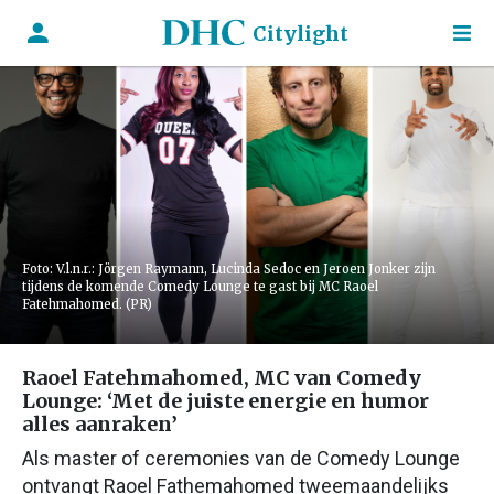
Citylight
Foto: V.l.n.r.: Jörgen Raymann, Lucinda Sedoc en Jeroen Jonker zijn
tijdens de komende Comedy Lounge te gast bij MC Raoel
Fatehmahomed. (PR)
Raoel Fatehmahomed, MC van Comedy
Lounge: ‘Met de juiste energie en humor
alles aanraken’
Als master of ceremonies van de Comedy Lounge
ontvangt Raoel Fathemahomed tweemaandelijks