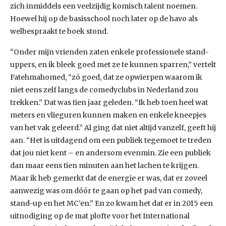
zich inmiddels een veelzijdig komisch talent noemen.
Hoewel hij op de basisschool noch later op de havo als
welbespraakt te boek stond.
“Onder mijn vrienden zaten enkele professionele stand-
uppers, en ik bleek goed met ze te kunnen sparren,” vertelt
Fatehmahomed, “zó goed, dat ze opwierpen waarom ik
niet eens zelf langs de comedyclubs in Nederland zou
trekken.” Dat was tien jaar geleden. “Ik heb toen heel wat
meters en vlieguren kunnen maken en enkele kneepjes
van het vak geleerd.” Al ging dat niet altijd vanzelf, geeft hij
aan. “Het is uitdagend om een publiek tegemoet te treden
dat jou niet kent – en andersom evenmin. Zie een publiek
dan maar eens tien minuten aan het lachen te krijgen.
Maar ik heb gemerkt dat de energie er was, dat er zoveel
aanwezig was om dóór te gaan op het pad van comedy,
stand-up en het MC’en.” En zo kwam het dat er in 2015 een
uitnodiging op de mat plofte voor het International