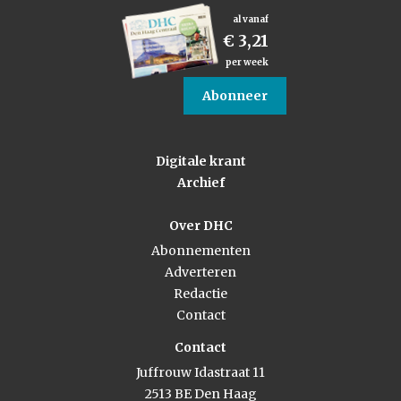
al vanaf
€ 3,21
per week
Abonneer
Digitale krant
Archief
Over DHC
Abonnementen
Adverteren
Redactie
Contact
Contact
Juffrouw Idastraat 11
2513 BE Den Haag