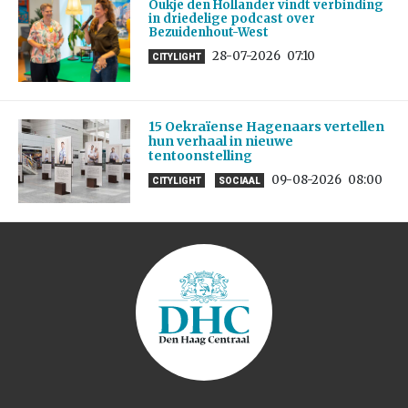
Oukje den Hollander vindt verbinding
in driedelige podcast over
Bezuidenhout-West
28-07-2026
07:10
CITYLIGHT
15 Oekraïense Hagenaars vertellen
hun verhaal in nieuwe
tentoonstelling
09-08-2026
08:00
CITYLIGHT
SOCIAAL