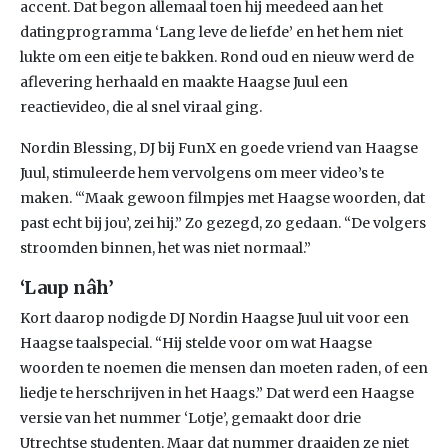
accent. Dat begon allemaal toen hij meedeed aan het
datingprogramma ‘Lang leve de liefde’ en het hem niet
lukte om een eitje te bakken. Rond oud en nieuw werd de
aflevering herhaald en maakte Haagse Juul een
reactievideo, die al snel viraal ging.
Nordin Blessing, DJ bij FunX en goede vriend van Haagse
Juul, stimuleerde hem vervolgens om meer video’s te
maken. “‘Maak gewoon filmpjes met Haagse woorden, dat
past echt bij jou’, zei hij.” Zo gezegd, zo gedaan. “De volgers
stroomden binnen, het was niet normaal.”
‘Laup nâh’
Kort daarop nodigde DJ Nordin Haagse Juul uit voor een
Haagse taalspecial. “Hij stelde voor om wat Haagse
woorden te noemen die mensen dan moeten raden, of een
liedje te herschrijven in het Haags.” Dat werd een Haagse
versie van het nummer ‘Lotje’, gemaakt door drie
Utrechtse studenten. Maar dat nummer draaiden ze niet