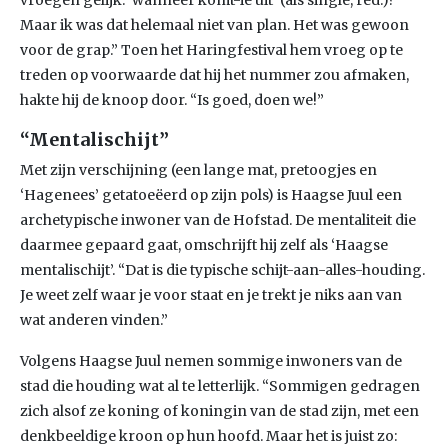
vroegen gelijk: ‘wanneer komt-ie uit’ (als single, red.)?
Maar ik was dat helemaal niet van plan. Het was gewoon
voor de grap.” Toen het Haringfestival hem vroeg op te
treden op voorwaarde dat hij het nummer zou afmaken,
hakte hij de knoop door. “Is goed, doen we!”
“Mentalischijt”
Met zijn verschijning (een lange mat, pretoogjes en
‘Hagenees’ getatoeëerd op zijn pols) is Haagse Juul een
archetypische inwoner van de Hofstad. De mentaliteit die
daarmee gepaard gaat, omschrijft hij zelf als ‘Haagse
mentalischijt’. “Dat is die typische schijt-aan-alles-houding.
Je weet zelf waar je voor staat en je trekt je niks aan van
wat anderen vinden.”
Volgens Haagse Juul nemen sommige inwoners van de
stad die houding wat al te letterlijk. “Sommigen gedragen
zich alsof ze koning of koningin van de stad zijn, met een
denkbeeldige kroon op hun hoofd. Maar het is juist zo: