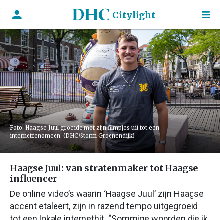
Citylight
Foto: Haagse Juul groeide met zijn filmpjes uit tot een
internetfenomeen. (DHC/Storm Groenendijk)
Haagse Juul: van stratenmaker tot Haagse
influencer
De online video’s waarin ‘Haagse Juul’ zijn Haagse
accent etaleert, zijn in razend tempo uitgegroeid
tot een lokale internethit. “Sommige woorden die ik