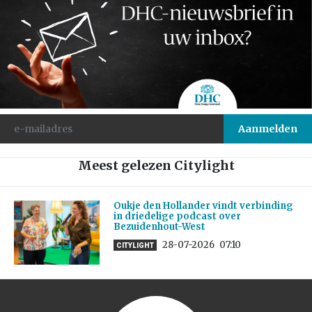
Meest gelezen Citylight
Oukje den Hollander vindt verbinding
in driedelige podcast over
Bezuidenhout-West
28-07-2026
07:10
CITYLIGHT