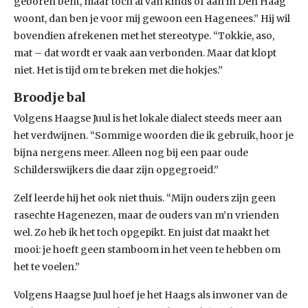
geboren bent, maar toch al van kinds of aan in Den Haag
woont, dan ben je voor mij gewoon een Hagenees.” Hij wil
bovendien afrekenen met het stereotype. “Tokkie, aso,
mat – dat wordt er vaak aan verbonden. Maar dat klopt
niet. Het is tijd om te breken met die hokjes.”
Broodje bal
Volgens Haagse Juul is het lokale dialect steeds meer aan
het verdwijnen. “Sommige woorden die ik gebruik, hoor je
bijna nergens meer. Alleen nog bij een paar oude
Schilderswijkers die daar zijn opgegroeid.”
Zelf leerde hij het ook niet thuis. “Mijn ouders zijn geen
rasechte Hagenezen, maar de ouders van m’n vrienden
wel. Zo heb ik het toch opgepikt. En juist dat maakt het
mooi: je hoeft geen stamboom in het veen te hebben om
het te voelen.”
Volgens Haagse Juul hoef je het Haags als inwoner van de