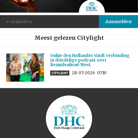
Meest gelezen Citylight
Oukje den Hollander vindt verbinding
in driedelige podcast over
Bezuidenhout-West
28-07-2026
07:10
CITYLIGHT