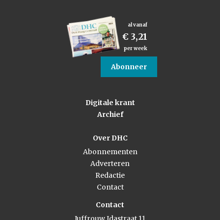
al vanaf
€ 3,21
per week
Abonneer
Digitale krant
Archief
Over DHC
Abonnementen
Adverteren
Redactie
Contact
Contact
Juffrouw Idastraat 11