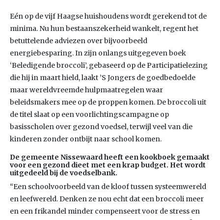
Eén op de vijf Haagse huishoudens wordt gerekend tot de
minima. Nu hun bestaanszekerheid wankelt, regent het
betuttelende adviezen over bijvoorbeeld
energiebesparing. In zijn onlangs uitgegeven boek
‘Beledigende broccoli’, gebaseerd op de Participatielezing
die hij in maart hield, laakt ’S Jongers de goedbedoelde
maar wereldvreemde hulpmaatregelen waar
beleidsmakers mee op de proppen komen. De broccoli uit
de titel slaat op een voorlichtingscampagne op
basisscholen over gezond voedsel, terwijl veel van die
kinderen zonder ontbijt naar school komen.
De gemeente Nissewaard heeft een kookboek gemaakt
voor een gezond dieet met een krap budget. Het wordt
uitgedeeld bij de voedselbank.
“Een schoolvoorbeeld van de kloof tussen systeemwereld
en leefwereld. Denken ze nou echt dat een broccoli meer
en een frikandel minder compenseert voor de stress en