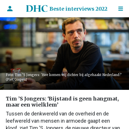
Beste interviews 2022
Foto: Tim ’S Jongers: 'Hoe komen wíj dichter bij afgehaakt Nederland?'
(Piet Gispen)
Tim ’S Jongers: ‘Bijstand is geen hangmat,
maar een wielklem’
Tussen de denkwereld van de overheid en de
leefwereld van mensen in armoede gaapt een
kloof, ziet Tim ’S Jongers, de nieuwe directeur van