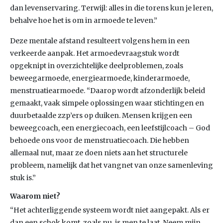
dan levenservaring. Terwijl: alles in die torens kun je leren,
behalve hoe het is om in armoede te leven.”
Deze mentale afstand resulteert volgens hem in een
verkeerde aanpak. Het armoedevraagstuk wordt
opgeknipt in overzichtelijke deelproblemen, zoals
beweegarmoede, energiearmoede, kinderarmoede,
menstruatiearmoede. “Daarop wordt afzonderlijk beleid
gemaakt, vaak simpele oplossingen waar stichtingen en
duurbetaalde zzp’ers op duiken. Mensen krijgen een
beweegcoach, een energiecoach, een leefstijlcoach – God
behoede ons voor de menstruatiecoach. Die hebben
allemaal nut, maar ze doen niets aan het structurele
probleem, namelijk dat het vangnet van onze samenleving
stuk is.”
Waarom niet?
“Het achterliggende systeem wordt niet aangepakt. Als er
dan een schok komt, zoals nu, is men te laat. Neem mijn