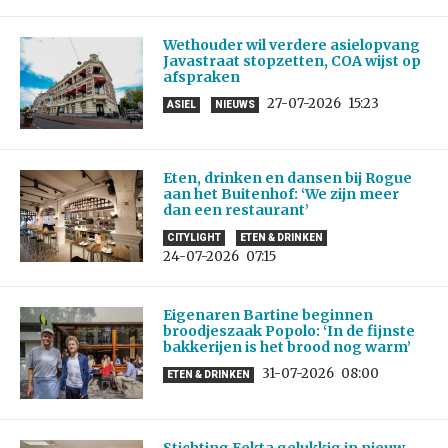
Wethouder wil verdere asielopvang
Javastraat stopzetten, COA wijst op
afspraken
27-07-2026
15:23
ASIEL
NIEUWS
Eten, drinken en dansen bij Rogue
aan het Buitenhof: ‘We zijn meer
dan een restaurant’
CITYLIGHT
ETEN & DRINKEN
24-07-2026
07:15
Eigenaren Bartine beginnen
broodjeszaak Popolo: ‘In de fijnste
bakkerijen is het brood nog warm’
31-07-2026
08:00
ETEN & DRINKEN