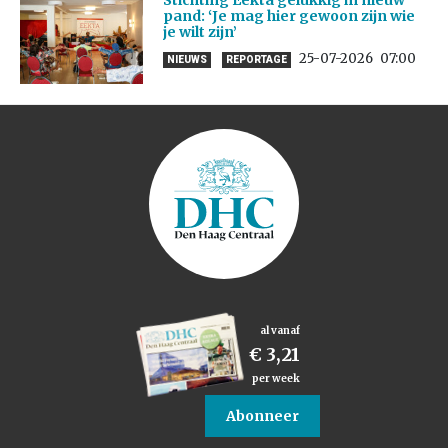
Stichting Eekta gelukkig in nieuw
pand: ‘Je mag hier gewoon zijn wie
je wilt zijn’
25-07-2026
07:00
NIEUWS
REPORTAGE
al vanaf
€ 3,21
per week
Abonneer