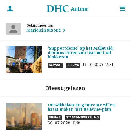
Auteur
Bekijk meer van
Marjolein Moone
‘Supportdemo’ op het Malieveld:
demonstreren voor wie niet wil
blokkeren
13-01-2025
14:31
KLIMAAT
NIEUWS
Meest gelezen
Ontwikkelaar en gemeente willen
haast maken met Bellevue-plan
NIEUWS
STADSONTWIKKELING
30-07-2026
11:16