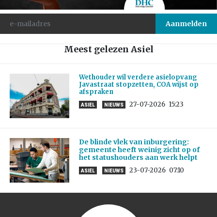
Meest gelezen Asiel
Wethouder wil verdere asielopvang
Javastraat stopzetten, COA wijst op
afspraken
27-07-2026
15:23
ASIEL
NIEUWS
De blinde vlek van inburgering:
gemeente heeft weinig zicht op of
het statushouders aan werk helpt
23-07-2026
07:10
ASIEL
NIEUWS