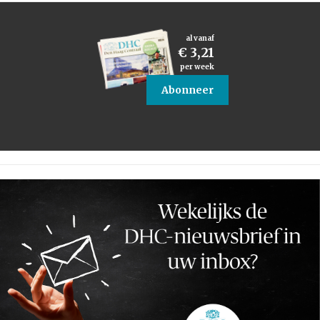
al vanaf
€ 3,21
per week
Abonneer