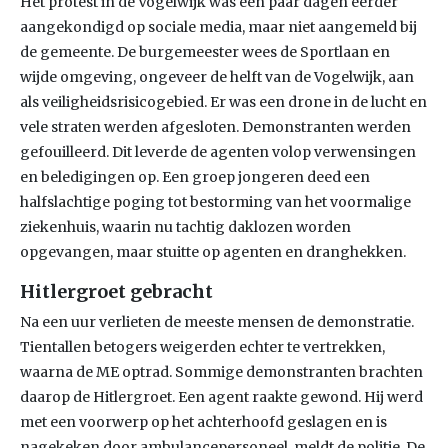
Het protest in de Vogelwijk was een paar dagen eerder
aangekondigd op sociale media, maar niet aangemeld bij
de gemeente. De burgemeester wees de Sportlaan en
wijde omgeving, ongeveer de helft van de Vogelwijk, aan
als veiligheidsrisicogebied. Er was een drone in de lucht en
vele straten werden afgesloten. Demonstranten werden
gefouilleerd. Dit leverde de agenten volop verwensingen
en beledigingen op. Een groep jongeren deed een
halfslachtige poging tot bestorming van het voormalige
ziekenhuis, waarin nu tachtig daklozen worden
opgevangen, maar stuitte op agenten en dranghekken.
Hitlergroet gebracht
Na een uur verlieten de meeste mensen de demonstratie.
Tientallen betogers weigerden echter te vertrekken,
waarna de ME optrad. Sommige demonstranten brachten
daarop de Hitlergroet. Een agent raakte gewond. Hij werd
met een voorwerp op het achterhoofd geslagen en is
nagekeken door ambulancepersoneel, meldt de politie. De