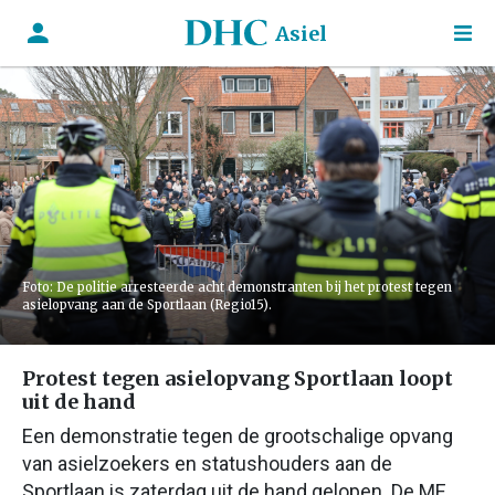
Asiel
Foto: De politie arresteerde acht demonstranten bij het protest tegen
asielopvang aan de Sportlaan (Regio15).
Protest tegen asielopvang Sportlaan loopt
uit de hand
Een demonstratie tegen de grootschalige opvang
van asielzoekers en statushouders aan de
Sportlaan is zaterdag uit de hand gelopen. De ME