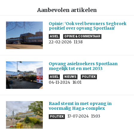
Aanbevolen artikelen
Opinie: ‘Ook veel bewoners Segbroek
positief over opvang Sportlaan’
ASIEL
OPINIE & COMMENTAAR
22-02-2026
11:38
Opvang asielzoekers Sportlaan
mogelijk tot en met 2033
ASIEL
NIEUWS
POLITIEK
04-11-2024
16:01
Raad stemt in met opvang in
voormalig Haga-complex
17-07-2024
15:03
POLITIEK