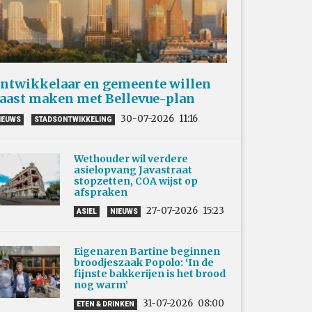
ntwikkelaar en gemeente willen
aast maken met Bellevue-plan
30-07-2026
11:16
IEUWS
STADSONTWIKKELING
Wethouder wil verdere
asielopvang Javastraat
stopzetten, COA wijst op
afspraken
27-07-2026
15:23
ASIEL
NIEUWS
Eigenaren Bartine beginnen
broodjeszaak Popolo: ‘In de
fijnste bakkerijen is het brood
nog warm’
31-07-2026
08:00
ETEN & DRINKEN