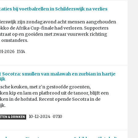
aties bij voetbalrellen in Schilderswijk na verlies
lderswijk zijn zondagavond acht mensen aangehouden
kko de Afrika Cup-finale had verloren. Supporters
straat op en gooiden met zwaar vuurwerk richting
 omstanders.
01-2026
15:14
 Socotra: smullen van malawah en zurbian in hartje
ijk
ische keuken, met z’n gestoofde groenten,
n kip en lam en platbrood uit de tanoor, blijft een
en in de hofstad. Recent opende Socotra in de
jk.
10-12-2024
07:10
ETEN & DRINKEN