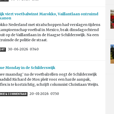
ijk viert voetbalwinst Marokko, Vaillantlaan ontruimd
kanon
kko Nederland met strafschoppen had verslagen tijdens
kampioenschap voetbal in Mexico, brak dinsdagochtend
 uit op de Vaillantlaan in de Haagse Schilderswijk. Na een
truimde de politie de straat.
30-06-2026
07:40
ORT
ue Monday in de Schilderswijk
we maandag’ na de voetbalrellen oogt de Schilderswijk
aadslid Richard de Mos pleit voor een harde aanpak,
lex is te kortzichtig, schrijft columnist Christiaan Weijts.
20-01-2026
07:50
INIE & COMMENTAAR