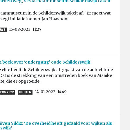
orden weg, Straatnaammuseum Schilderswijk takelt
aammuseum in de Schilderswijk takelt af. “Er moet wat
 zegt initiatiefnemer Jan Haasnoot.
16-08-2023
11:27
UWS
boek over ‘ondergang’ oude Schilderswijk
e elite heeft de Schilderswijk afgepakt van de autochtone
Dat is de strekking van een omstreden boek van Maaike
e, die er opgroeide.
14-01-2022
14:49
IEWS 2022
BOEKEN
ven Yildiz: ‘De overheid heeft gefaald voor wijken als
swijk’