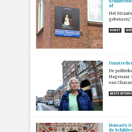
Schildersb
af
Het Straatn
gebeuren,”
KUNST
NIE
Omstreden 
De politiek
Hagenaar. 
van Charant
BESTE INTERV
Huisarts Gü
de Schilder