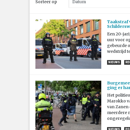
Sorteer op
Taakstraf 
Schildersw
Een 20-jari
uur voor o
gebeurde o
wedstrijd 
NIEUWS
RE
Burgemeest
ging er ha
Het politie
Marokko va
van Zanen 
meerdere r
ongeregel
NIEUWS
PO