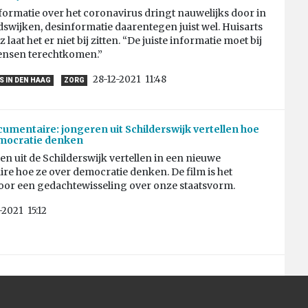
nformatie over het coronavirus dringt nauwelijks door in
swijken, desinformatie daarentegen juist wel. Huisarts
 laat het er niet bij zitten. “De juiste informatie moet bij
mensen terechtkomen.”
28-12-2021
11:48
 IN DEN HAAG
ZORG
umentaire: jongeren uit Schilderswijk vertellen hoe
emocratie denken
en uit de Schilderswijk vertellen in een nieuwe
e hoe ze over democratie denken. De film is het
voor een gedachtewisseling over onze staatsvorm.
-2021
15:12