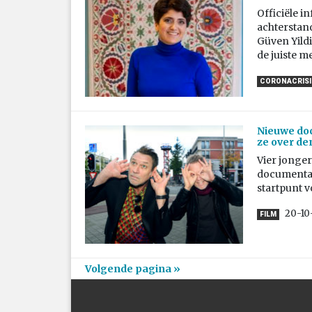
Officiële i
achterstand
Güven Yildiz
de juiste 
CORONACRISIS
Nieuwe doc
ze over d
Vier jonger
documentair
startpunt 
20-10
FILM
Volgende pagina »