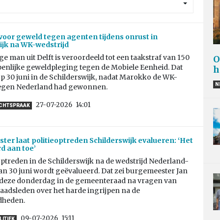
voor geweld tegen agenten tijdens onrust in
ijk na WK-wedstrijd
ge man uit Delft is veroordeeld tot een taakstraf van 150
O
penlijke geweldpleging tegen de Mobiele Eenheid. Dat
h
p 30 juni in de Schilderswijk, nadat Marokko de WK-
N
tegen Nederland had gewonnen.
27-07-2026
14:01
CHTSPRAAK
er laat politieoptreden Schilderswijk evalueren: ‘Het
rd aan toe’
optreden in de Schilderswijk na de wedstrijd Nederland-
n 30 juni wordt geëvalueerd. Dat zei burgemeester Jan
deze donderdag in de gemeenteraad na vragen van
aadsleden over het harde ingrijpen na de
dheden.
09-07-2026
15:11
LITIEK