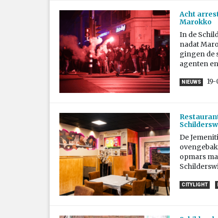
Acht arrest
Marokko
In de Schi
nadat Maro
gingen de 
agenten en
19-
NIEUWS
Restaurant
Schildersw
De Jemenit
ovengebakke
opmars mak
Schilderswi
CITYLIGHT