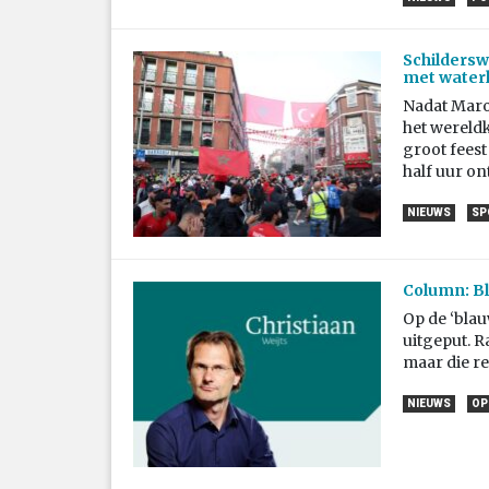
Schildersw
met water
Nadat Maro
het wereld
groot feest
half uur on
NIEUWS
SP
Column: Bl
Op de ‘blau
uitgeput. R
maar die ref
NIEUWS
OP